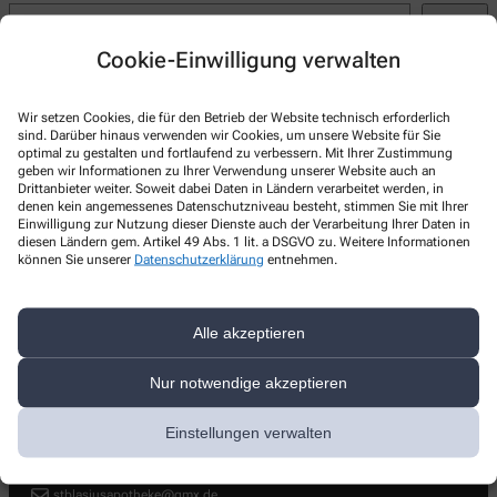
Suchen
Cookie-Einwilligung verwalten
Recent Posts
Hello world!
Wir setzen Cookies, die für den Betrieb der Website technisch erforderlich
sind. Darüber hinaus verwenden wir Cookies, um unsere Website für Sie
Recent Comments
optimal zu gestalten und fortlaufend zu verbessern. Mit Ihrer Zustimmung
geben wir Informationen zu Ihrer Verwendung unserer Website auch an
Drittanbieter weiter. Soweit dabei Daten in Ländern verarbeitet werden, in
A WordPress Commenter
zu
Hello world!
denen kein angemessenes Datenschutzniveau besteht, stimmen Sie mit Ihrer
Einwilligung zur Nutzung dieser Dienste auch der Verarbeitung Ihrer Daten in
diesen Ländern gem. Artikel 49 Abs. 1 lit. a DSGVO zu. Weitere Informationen
können Sie unserer
Datenschutzerklärung
entnehmen.
Kontakt
Alle akzeptieren
St. Blasius-Apotheke
Nur notwendige akzeptieren
Augustenstrasse 1
,
80333
München
+49-89/596500
Einstellungen verwalten
+49-89/2555130043
stblasiusapotheke@gmx.de