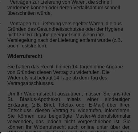
·
Verträgen zur Lieferung von Waren, die schnell
verderben können oder deren Verfallsdatum schnell
überschritten würde,
·
Verträgen zur Lieferung versiegelter Waren, die aus
Gründen des Gesundheitsschutzes oder der Hygiene
nicht zur Rückgabe geeignet sind, wenn ihre
Versiegelung nach der Lieferung entfernt wurde (z.B.
auch Teststreifen).
Widerrufsrecht
Sie haben das Recht, binnen 14 Tagen ohne Angabe
von Gründen diesen Vertrag zu widerrufen. Die
Widerrufsfrist beträgt 14 Tage ab dem Tag des
Vertragsabschlusses.
Um Ihr Widerrufsrecht auszuüben, müssen Sie uns (der
St. Blasius-Apotheke) mittels einer eindeutigen
Erklärung (z.B. Brief, Telefax oder E-Mail) über Ihren
Entschluss, diesen Vertrag zu widerrufen, informieren.
Sie können das beigefügte Muster-Widerrufsformular
verwenden, das jedoch nicht vorgeschrieben ist. Sie
können Ihr Widerrufsrecht auch online unter über den
Widerrufsbutton im Footer auf der Website ausüben.