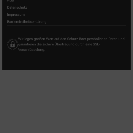
AGB
Datenschutz
Impressum
Barrierefreiheitserklärung
Wir legen großen Wert auf den Schutz Ihrer persönlichen Daten und
garantieren die sichere Übertragung durch eine SSL-
Verschlüsselung.